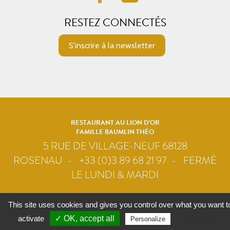
RESTEZ CONNECTÉS
S'inscrire à la newsletter
RESTAURANT AU LION D'OR
FAMILLE BAUMLIN THÉO
5 RUE DE VILLAGE-NEUF 68128
ROSENAU
+33 (0)3 89 68 21 97
FERMÉ
LE LUNDI & MARDI
Contact
Plan du site
Mentions légales
Crédits
This site uses cookies and gives you control over what you want t
Gestion des cookies
activate
✓ OK, accept all
Privacy policy
Personalize