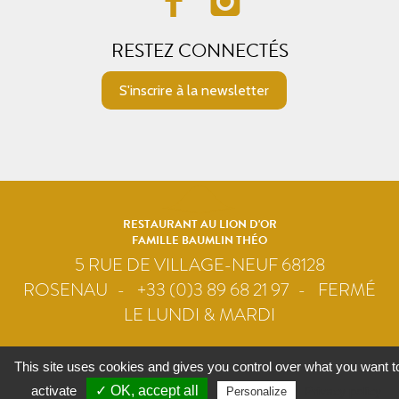
RESTEZ CONNECTÉS
S'inscrire à la newsletter
RESTAURANT AU LION D'OR
FAMILLE BAUMLIN THÉO
5 RUE DE VILLAGE-NEUF 68128
ROSENAU
+33 (0)3 89 68 21 97
FERMÉ
LE LUNDI & MARDI
Contact
Plan du site
Mentions légales
Crédits
This site uses cookies and gives you control over what you want t
Gestion des cookies
activate
✓ OK, accept all
Privacy policy
Personalize